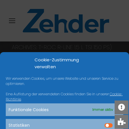
ARCHIVES:
T-ROC R-LINE 1.5 L TSI 150 PS)
DSG
Cookie-Zustimmung
Sie befinden sich hier:
Start
verwalten
Wir verwenden Cookies, um unsere Website und unseren Service zu
optimieren.
NICHTS GEFUNDEN
Eine Auflistung der verwendeten Cookies finden Sie in unserer
Cookie-
Richtlinie
.
Es scheint, dass wir nicht finden können, was
Funktionale Cookies
Immer aktiv
Sie suchen. Vielleicht kann die Suche helfen.
Search:
Statistiken