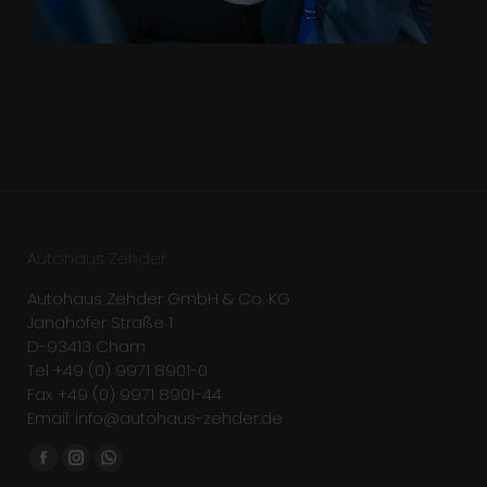
Autohaus Zehder
Autohaus Zehder GmbH & Co. KG
Janahofer Straße 1
D-93413 Cham
Tel +49 (0) 9971 8901-0
Fax +49 (0) 9971 8901-44
Email: info@autohaus-zehder.de
Finden Sie uns auf:
Facebook
Instagram
Whatsapp