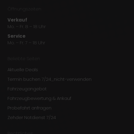
page
page
page
Öffnungszeiten
opens
opens
opens
in
in
in
Verkauf
new
new
new
Mo. – Fr. 8 – 18 Uhr
window
window
window
Service
Mo. – Fr. 7 – 18 Uhr
Beliebte Seiten
Aktuelle Deals
Termin buchen 7/24_nicht-verwenden
Fahrzeugangebot
Fahrzeugbewertung & Ankauf
Probefahrt anfragen
Zehder Notdienst 7/24
Rechtliches