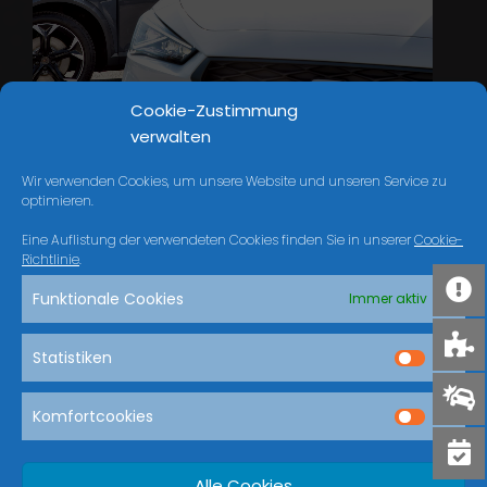
Cookie-Zustimmung
verwalten
Wir verwenden Cookies, um unsere Website und unseren Service zu
optimieren.
Eine Auflistung der verwendeten Cookies finden Sie in unserer
Cookie-
Richtlinie
.
Funktionale Cookies
Immer aktiv
MODELLE ENTDECKEN UND KONFIGURIEREN
Statistiken
Komfortcookies
Alle Cookies