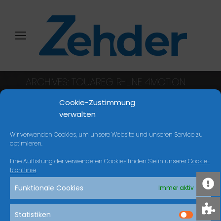
ARCHIVES:
TOUAREG R-LINE 4MOTION
Sie befinden sich hier:
Start
Cookie-Zustimmung
verwalten
Wir verwenden Cookies, um unsere Website und unseren Service zu
NICHTS GEFUNDEN
optimieren.
Eine Auflistung der verwendeten Cookies finden Sie in unserer
Cookie-
Es scheint, dass wir nicht finden können, was
Richtlinie
.
Sie suchen. Vielleicht kann die Suche helfen.
Funktionale Cookies
Immer aktiv
Search:
Statistiken