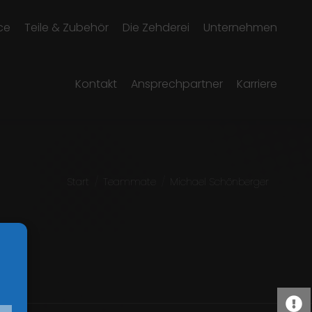
ce
Teile & Zubehör
Die Zehderei
Unternehmen
Kontakt
Ansprechpartner
Karriere
Sie befinden sich hier:
Start
Teammate
Michael Schönberger