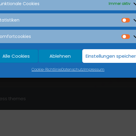
unktionale Cookies
Immer aktiv
ten
Beliebte Seiten
tatistiken
Aktuelle Deals
 18 Uhr
Termin buchen 7/24_nicht-
omfortcookies
Fahrzeugangebot
18 Uhr
Fahrzeugbewertung & Ankau
Alle Cookies
Ablehnen
Einstellungen speiche
Probefahrt anfragen
Cookie-Richtlinie
Datenschutz
Impressum
Zehder Notdienst 7/24
ess themes