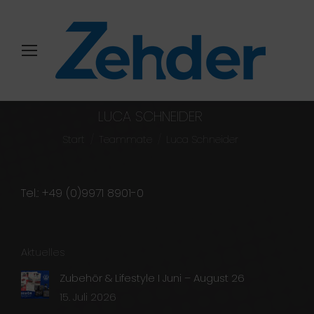
LUCA SCHNEIDER
Sie befinden sich hier:
Start
Teammate
Luca Schneider
Tel.: +49 (0)9971 8901-0
Aktuelles
Zubehör & Lifestyle I Juni – August 26
15. Juli 2026