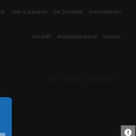
ce
Teile & Zubehör
Die Zehderei
Unternehmen
Kontakt
Ansprechpartner
Karriere
Sie befinden sich hier:
Start
Teammate
Sabine Meyer