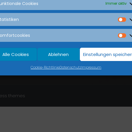
unktionale Cookies
Immer aktiv
ten
Beliebte Seiten
tatistiken
Aktuelle Deals
 18 Uhr
Termin buchen 7/24_nicht-
omfortcookies
Fahrzeugangebot
18 Uhr
Fahrzeugbewertung & Ankau
Alle Cookies
Ablehnen
Einstellungen speiche
Probefahrt anfragen
Cookie-Richtlinie
Datenschutz
Impressum
Zehder Notdienst 7/24
ess themes