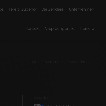
ce
Teile & Zubehör
Die Zehderei
Unternehmen
Kontakt
Ansprechpartner
Karriere
Sie befinden sich hier:
Start
Teammate
Thomas Brandl
Aktuelles