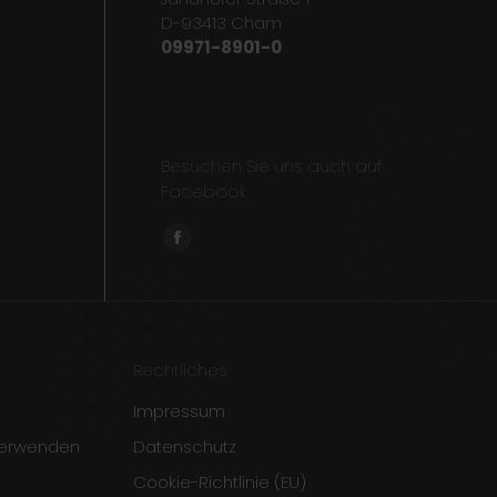
D-93413 Cham
09971-8901-0
Besuchen Sie uns auch auf
Facebook
Finden Sie uns auf:
Facebook
page
opens
in
new
Rechtliches
window
Impressum
verwenden
Datenschutz
Cookie-Richtlinie (EU)