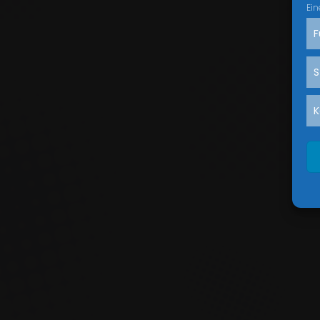
Ein
F
S
K