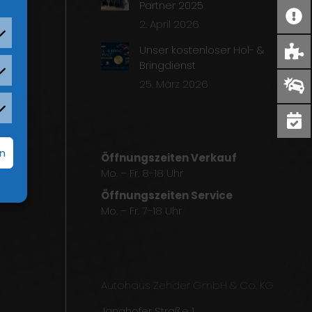
Partner 2025
2. April 2026
Unser kostenloser Hol- &
Bringdienst
25. März 2026
rn
Öffnungszeiten Verkauf
Mo. – Fr. 8-18 Uhr
Öffnungszeiten Service
Mo. – Fr. 7-18 Uhr
Autohaus Zehder GmbH & Co. KG
Janahofer Straße 1