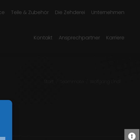
ce
Teile & Zubehör
Die Zehderei
Unternehmen
Kontakt
Ansprechpartner
Karriere
Sie befinden sich hier:
Start
Teammate
Wolfgang Lindl