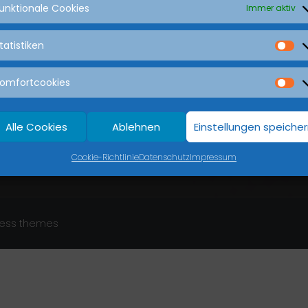
unktionale Cookies
Immer aktiv
ten
Beliebte Seiten
tatistiken
Aktuelle Deals
 18 Uhr
Termin buchen 7/24_nicht-
omfortcookies
Fahrzeugangebot
18 Uhr
Fahrzeugbewertung & Ankau
Alle Cookies
Ablehnen
Einstellungen speiche
Probefahrt anfragen
Cookie-Richtlinie
Datenschutz
Impressum
Zehder Notdienst 7/24
ess themes