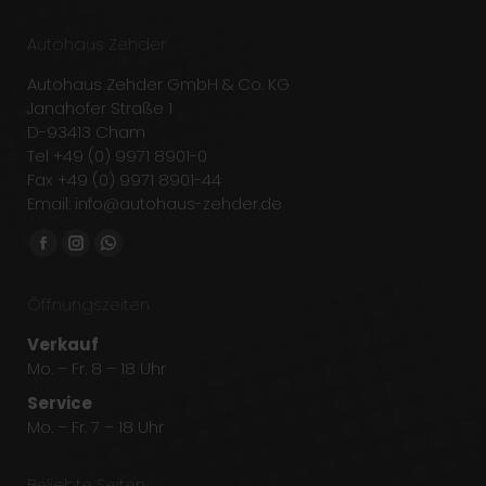
in
new
Autohaus Zehder
window
Autohaus Zehder GmbH & Co. KG
Janahofer Straße 1
D-93413 Cham
Tel +49 (0) 9971 8901-0
Fax +49 (0) 9971 8901-44
Email: info@autohaus-zehder.de
Finden Sie uns auf:
Facebook
Instagram
Whatsapp
page
page
page
Öffnungszeiten
opens
opens
opens
in
in
in
Verkauf
new
new
new
Mo. – Fr. 8 – 18 Uhr
window
window
window
Service
Mo. – Fr. 7 – 18 Uhr
Beliebte Seiten