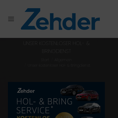
UNSER KOSTENLOSER HOL- &
BRINGDIENST
Sie befinden sich hier:
Start
Allgemein
Unser kostenloser Hol- & Bringdienst