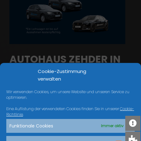
AUTOHAUS ZEHDER IN
CHAM
Cookie-Zustimmung
verwalten
09971 8901-0 I
Wir verwenden Cookies, um unsere Website und unseren Service zu
INFO@AUTOHAUS-
optimieren.
ZEHDER.DE
Eine Auflistung der verwendeten Cookies finden Sie in unserer
Cookie-
Richtlinie
.
Funktionale Cookies
Immer aktiv
25. März 2026