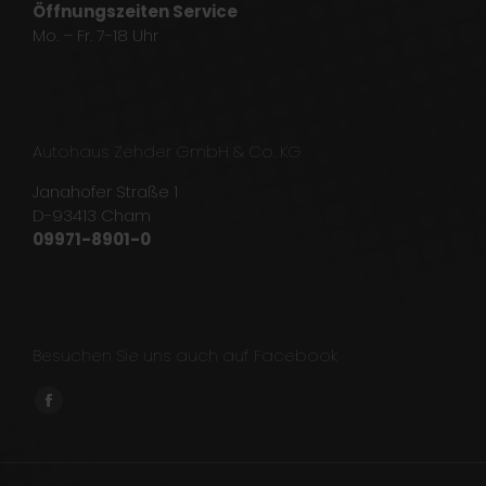
Öffnungszeiten Service
Mo. – Fr. 7-18 Uhr
Autohaus Zehder GmbH & Co. KG
Janahofer Straße 1
D-93413 Cham
09971-8901-0
Besuchen Sie uns auch auf Facebook
Finden Sie uns auf:
Facebook
page
opens