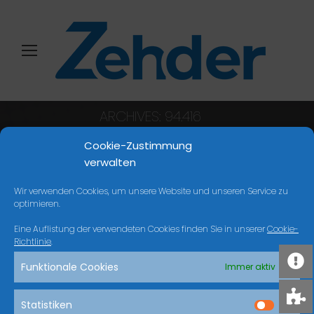
ARCHIVES:
94.416
Sie befinden sich hier:
Start
Cookie-Zustimmung
verwalten
Wir verwenden Cookies, um unsere Website und unseren Service zu
NICHTS GEFUNDEN
optimieren.
Eine Auflistung der verwendeten Cookies finden Sie in unserer
Cookie-
Es scheint, dass wir nicht finden können, was
Richtlinie
.
Sie suchen. Vielleicht kann die Suche helfen.
Funktionale Cookies
Immer aktiv
Search:
Statistiken