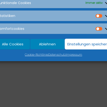
unktionale Cookies
Immer aktiv
hen. Vielleicht kann die Suche helfen.
tatistiken
omfortcookies
ess themes
Alle Cookies
Ablehnen
Einstellungen speiche
Cookie-Richtlinie
Datenschutz
Impressum