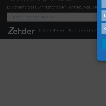
F
Es scheint, dass wir nicht finden können, was Sie suc
Search:
S
K
Dream-Theme — truly
premium WordPr