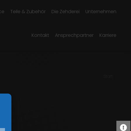
ce
Teile & Zubehör
Die Zehderei
Unternehmen
Kontakt
Ansprechpartner
Karriere
Sie befinden
Start
sich hier: