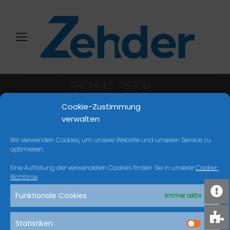
ARCHIVES:
78.908
Sie befinden sich hier:
Start
Cookie-Zustimmung
verwalten
Wir verwenden Cookies, um unsere Website und unseren Service zu
NICHTS GEFUNDEN
optimieren.
Eine Auflistung der verwendeten Cookies finden Sie in unserer
Cookie-
Es scheint, dass wir nicht finden können, was
Richtlinie
.
Sie suchen. Vielleicht kann die Suche helfen.
Funktionale Cookies
Immer aktiv
Search:
Statistiken