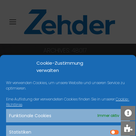
ARCHIVES:
48017
Sie befinden sich hier:
Start
Cookie-Zustimmung
verwalten
Wir verwenden Cookies, um unsere Website und unseren Service zu
NICHTS GEFUNDEN
optimieren.
Eine Auflistung der verwendeten Cookies finden Sie in unserer
Cookie-
Es scheint, dass wir nicht finden können, was
Richtlinie
.
Sie suchen. Vielleicht kann die Suche helfen.
Funktionale Cookies
Immer aktiv
Search:
Statistiken