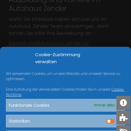
Autohaus Zehder
Wenn Sie Interesse haben sich bei uns im
Autohaus Zehder Team einzubringen, dann
richten Sie bitte Ihre Bewerbung an:
bewerbung@autohaus-zehder.de
oder schriftlich an:
Cookie-Zustimmung
verwalten
Autohaus Zehder GmbH & Co. KG
Personalbüro
Wir verwenden Cookies, um unsere Website und unseren Service zu
optimieren.
Janahofer Str. 1
93413 Cham
Eine Auflistung der verwendeten Cookies finden Sie in unserer
Cookie-
Richtlinie
.
Funktionale Cookies
Immer aktiv
Autohaus Zehder
Statistiken
Autohaus Zehder GmbH & Co. KG