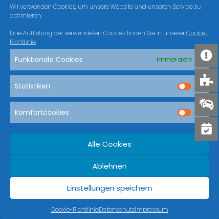
Wir verwenden Cookies, um unsere Website und unseren Service zu
optimieren.
Eine Auflistung der verwendeten Cookies finden Sie in unserer
Cookie-
Richtlinie
.
Funktionale Cookies
Immer aktiv
zehderei-fotos
Statistiken
zehderei
Von
ac-wst
17. Februar 2015
Komfortcookies
Alle Cookies
Ablehnen
Einstellungen speichern
Cookie-Richtlinie
Datenschutz
Impressum