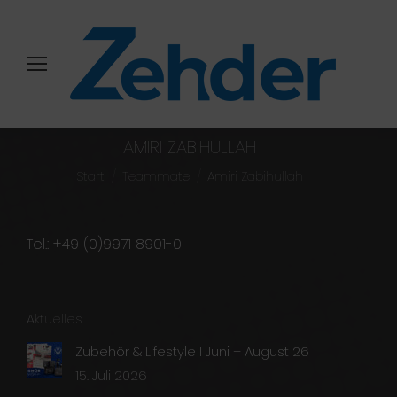
AMIRI ZABIHULLAH
Sie befinden sich hier:
Start
Teammate
Amiri Zabihullah
Tel.: +49 (0)9971 8901-0
Aktuelles
Zubehör & Lifestyle I Juni – August 26
15. Juli 2026