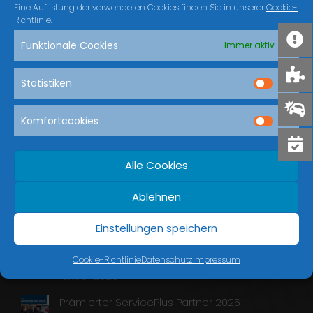
Eine Auflistung der verwendeten Cookies finden Sie in unserer
Cookie-
Richtlinie
.
Funktionale Cookies
Immer aktiv
Aktuelles
Zubehör & Lifestyle I Juni – August 26
Statistiken
15. Juli 2026
Komfortcookies
Audi Teilerabatt Fahrzeugalter x2 – Nur in
Verbindung mit einem Werkstattauftrag
einlösbar.
Alle Cookies
5. Juli 2026
Ablehnen
Sonderleasing VW Arteon – Nur solange
der Vorrat reicht! Max. 4mal verfügbar!
Einstellungen speichern
9. Juni 2026
AKTIONSLEASING Q2 – Privatkunden
Cookie-Richtlinie
Datenschutz
Impressum
10. Mai 2026
Prämierter ServicePlus Partner 2025