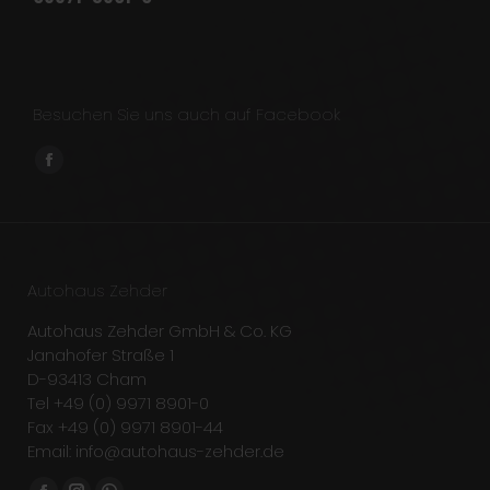
Besuchen Sie uns auch auf Facebook
Finden Sie uns auf:
Facebook
page
opens
in
new
Autohaus Zehder
window
Autohaus Zehder GmbH & Co. KG
Janahofer Straße 1
D-93413 Cham
Tel +49 (0) 9971 8901-0
Fax +49 (0) 9971 8901-44
Email: info@autohaus-zehder.de
Finden Sie uns auf: