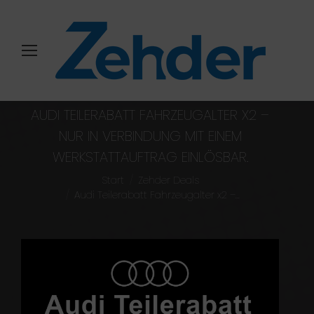
AUDI TEILERABATT FAHRZEUGALTER X2 –
NUR IN VERBINDUNG MIT EINEM
WERKSTATTAUFTRAG EINLÖSBAR.
Sie befinden sich hier:
Start
Zehder Deals
Audi Teilerabatt Fahrzeugalter x2 –…