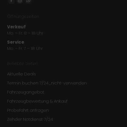
Facebook
Instagram
Whatsapp
page
page
page
Öffnungszeiten
opens
opens
opens
in
in
in
Verkauf
new
new
new
Mo. – Fr. 8 – 18 Uhr
window
window
window
Service
Mo. – Fr. 7 – 18 Uhr
Beliebte Seiten
Aktuelle Deals
Termin buchen 7/24_nicht-verwenden
Fahrzeugangebot
Fahrzeugbewertung & Ankauf
Probefahrt anfragen
Zehder Notdienst 7/24