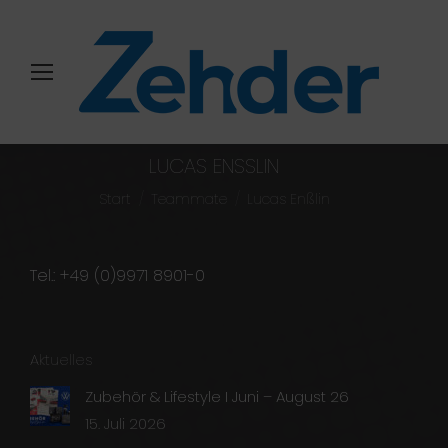
LUCAS ENSSLIN
Sie befinden sich hier:
Start
Teammate
Lucas Enßlin
Tel.: +49 (0)9971 8901-0
Aktuelles
Zubehör & Lifestyle I Juni – August 26
15. Juli 2026